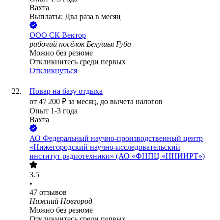
Вахта
Выплаты: Два раза в месяц
ООО
СК Вектор
рабочий посёлок Белушья Губа
Можно без резюме
Откликнитесь среди первых
Откликнуться
Повар на базу отдыха
от
47 200
₽
за месяц,
до вычета налогов
Опыт 1-3 года
Вахта
АО
Федеральный научно-производственный центр
«Нижегородский научно-исследовательский
институт радиотехники» (АО «ФНПЦ «ННИИРТ»)
3.5
•
47
отзывов
Нижний Новгород
Можно без резюме
Откликнитесь среди первых