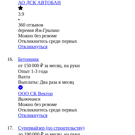
АО
ДСК АВТОБАН
3.9
•
360
отзывов
деревня Ям-Григино
Можно без резюме
Откликнитесь среди первых
Откликнуться
Бетонщик
от
150 000
₽
за месяц,
на руки
Опыт 1-3 года
Вахта
Выплаты: Два раза в месяц
ООО
СК Вектор
Вилючинск
Можно без резюме
Откликнитесь среди первых
Откликнуться
Супервайзер (по строительству)
до
190 000
₽
за месяц,
на руки