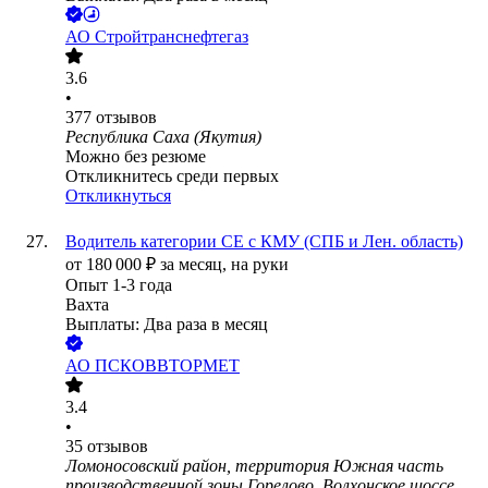
АО
Стройтранснефтегаз
3.6
•
377
отзывов
Республика Саха (Якутия)
Можно без резюме
Откликнитесь среди первых
Откликнуться
Водитель категории СЕ с КМУ (СПБ и Лен. область)
от
180 000
₽
за месяц,
на руки
Опыт 1-3 года
Вахта
Выплаты: Два раза в месяц
АО
ПСКОВВТОРМЕТ
3.4
•
35
отзывов
Ломоносовский район, территория Южная часть
производственной зоны Горелово, Волхонское шоссе,