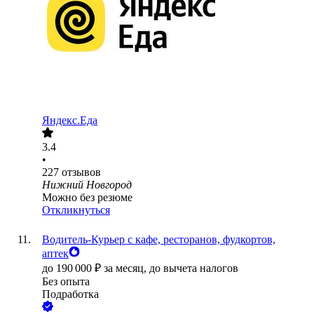
Яндекс.Еда
3.4
•
227
отзывов
Нижний Новгород
Можно без резюме
Откликнуться
Водитель-Курьер с кафе, ресторанов, фудкортов,
аптек
до
190 000
₽
за месяц,
до вычета налогов
Без опыта
Подработка