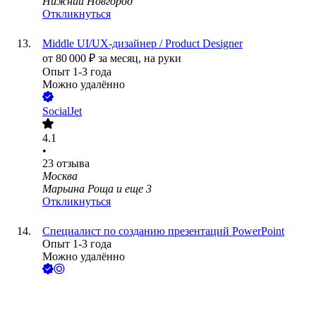
Нижний Новгород
Откликнуться
Middle UI/UX-дизайнер / Product Designer
от
80 000
₽
за месяц,
на руки
Опыт 1-3 года
Можно удалённо
SocialJet
4.1
•
23
отзыва
Москва
Марьина Роща
и еще
3
Откликнуться
Специалист по созданию презентаций PowerPoint
Опыт 1-3 года
Можно удалённо