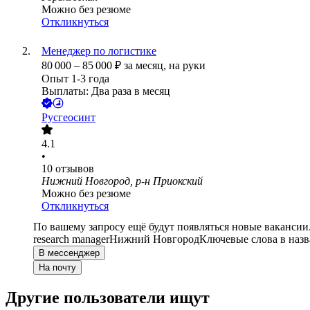
Можно без резюме
Откликнуться
Менеджер по логистике
80 000
–
85 000
₽
за месяц,
на руки
Опыт 1-3 года
Выплаты: Два раза в месяц
Русгеосинт
4.1
•
10
отзывов
Нижний Новгород, р-н Приокский
Можно без резюме
Откликнуться
По вашему запросу ещё будут появляться новые вакансии
research manager
Нижний Новгород
Ключевые слова в назв
В мессенджер
На почту
Другие пользователи ищут