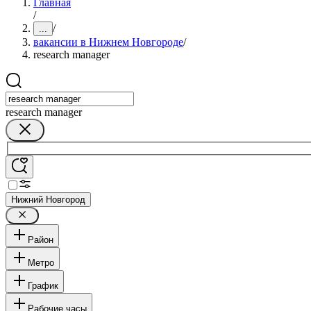
Главная
/
/
...
вакансии в Нижнем Новгороде
/
research manager
research manager
Нижний Новгород
Район
Метро
График
Рабочие часы