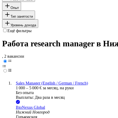
Опыт
Тип занятости
Уровень дохода
Ещё фильтры
Работа research manager в Н
, 2 вакансии
Sales Manager (English / German / French)
1 000
–
5 000
€
за месяц,
на руки
Без опыта
Выплаты: Два раза в месяц
BioNexus Global
Нижний Новгород
Горьковская